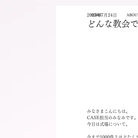
2025年7月24日
HOME
ABOU
どんな教会
みなさまこんにちは。
CASE担当のみなみです
今日は式場について。
今まで1000件？ほどた