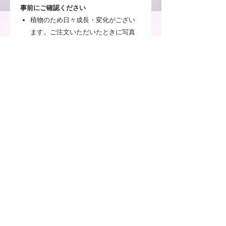
事前にご確認ください
植物のため日々成長・変化がござい
ます。ご注文いただいたときに写真
と全く同じ状態ではないことを予め
ご理解ください。
お客様のご使用頂いているパソコン
や携帯電話のモニターによって、実
物とは見え方が変わる場合がござい
ますのでご了承ください。
注意事項
※お客様のご覧いただいているPCや
送料について
スマートフォンによっては、実物とは
見え方が異なる場合がございますので
通常配送料について
ご了承ください。
返品・交換について
ご注文いただいた商品は、1配送ごと
に配送料がかかります。（配送料金
※既製品以外は、ひとつひとつ手作り
【アフターブーケ】
は、お届け先のエリアや商品の梱包サ
で製作しているため、ボリュームや材
約6か月に渡ってお花の乾燥・制作、
イズにより異なります。）