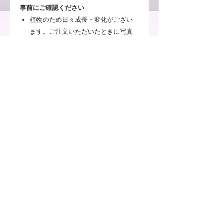
事前にご確認ください
植物のため日々成長・変化がござい
ます。ご注文いただいたときに写真
と全く同じ状態ではないことを予め
ご理解ください。
お客様のご使用頂いているパソコン
や携帯電話のモニターによって、実
物とは見え方が変わる場合がござい
ますのでご了承ください。
注意事項
※お客様のご覧いただいているPCや
送料について
スマートフォンによっては、実物とは
見え方が異なる場合がございますので
通常配送料について
ご了承ください。
返品・交換について
ご注文いただいた商品は、1配送ごと
に配送料がかかります。（配送料金
※既製品以外は、ひとつひとつ手作り
【アフターブーケ】
は、お届け先のエリアや商品の梱包サ
で製作しているため、ボリュームや材
約6か月に渡ってお花の乾燥・制作、
イズにより異なります。）