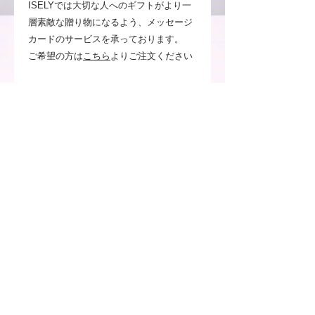
ISELYでは大切な人へのギフトがより一
層素敵な贈り物になるよう、メッセージ
カードのサービスを承っております。
ご希望の方は
こちら
よりご注文ください
事前にご確認ください
お客様のご使用頂いているパソコン
や携帯電話のモニターによって、実
物とは見え方が変わる場合がござい
ますのでご了承ください。
画像の植物はセットではございませ
ん。
注意事項
※お客様のご覧いただいているPCや
送料について
スマートフォンによっては、実物とは
見え方が異なる場合がございますので
通常配送料について
ご了承ください。
返品・交換について