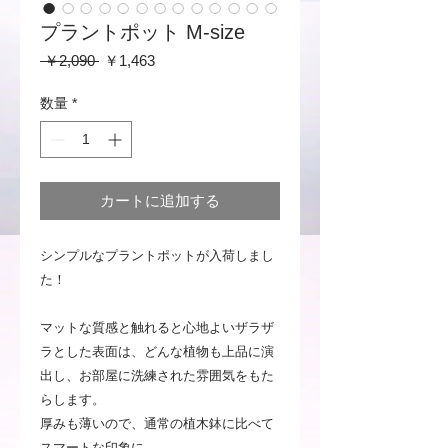
プラントポット M-size
通
セ
 ￥2,090 
￥1,463
常
ー
価
ル
数量
*
格
価
格
カートに追加する
シンプルなプラントポットが入荷しまし
た！
マットな質感と触れると心地よいザラザ
ラとした表面は、どんな植物も上品に演
出し、お部屋に洗練された雰囲気をもた
らします。
厚みも薄いので、通常の植木鉢に比べて
スマートな印象に。