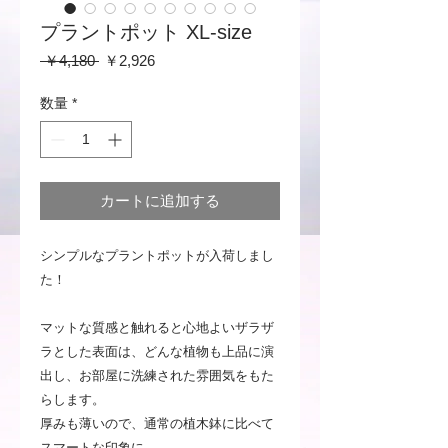
プラントポット XL-size
通
セ
 ￥4,180 
￥2,926
常
ー
価
ル
数量
*
格
価
格
カートに追加する
シンプルなプラントポットが入荷しまし
た！
マットな質感と触れると心地よいザラザ
ラとした表面は、どんな植物も上品に演
出し、お部屋に洗練された雰囲気をもた
らします。
厚みも薄いので、通常の植木鉢に比べて
スマートな印象に。