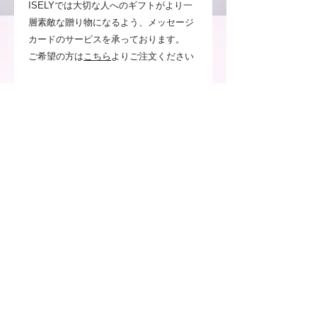
ISELYでは大切な人へのギフトがより一
層素敵な贈り物になるよう、メッセージ
カードのサービスを承っております。
ご希望の方は
こちら
よりご注文ください
事前にご確認ください
お客様のご使用頂いているパソコン
や携帯電話のモニターによって、実
物とは見え方が変わる場合がござい
ますのでご了承ください。
画像の植物はセットではございませ
ん。
注意事項
※お客様のご覧いただいているPCや
送料について
スマートフォンによっては、実物とは
見え方が異なる場合がございますので
通常配送料について
ご了承ください。
返品・交換について