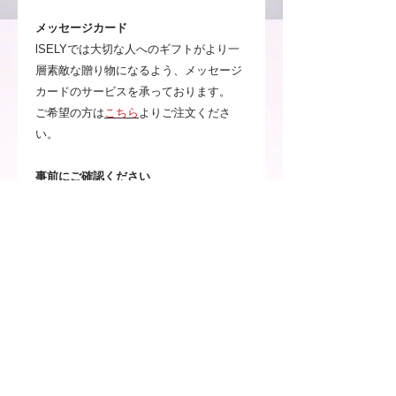
メッセージカード
lSELYでは大切な人へのギフトがより一
層素敵な贈り物になるよう、メッセージ
カードのサービスを承っております。
ご希望の方は
こちら
よりご注文くださ
い。
事前にご確認ください
植物のため日々成長・変化がござい
ます。ご注文いただいたときに写真
と全く同じ状態ではないことを予め
ご理解ください。
お客様のご使用頂いているパソコン
や携帯電話のモニターによって、実
物とは見え方が変わる場合がござい
ますのでご了承ください。