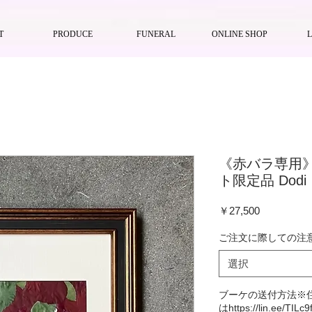
T
PRODUCE
FUNERAL
ONLINE SHOP
《赤バラ専用
ト限定品 Dod
価
￥27,500
格
ご注文に際しての注
選択
ブーケの送付方法※住
はhttps://lin.ee/TILc