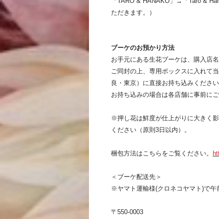
「TARO & HANAKO」→「Taro 
ただきます。）
ブーケのお預かり方法
お手元にある生花ブーケは、購入店名
ご同封の上、専用ボックスに入れて当
良・東京）に直接お持ち込みください
お持ち込みの場合は各店舗に事前にご
※押し花は鮮度が仕上がりに大きく影
ください（原則3日以内）。
梱包方法はこちらをご覧ください。
ht
＜ブーケ配送先＞
※ヤマト運輸様(クロネコヤマト)で午
〒550-0003