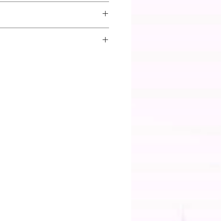
だいているPCやスマートフォンによ
え方が異なる場合がございますので
品は、1配送ごとに配送料がかかり
とつひとつ手作りで製作しているた
、お届け先のエリアや商品の梱包サ
料に多少の個体差がありますのでご
す。）
花の乾燥・制作、完成までをさせて
となっておりますので完成後の返品
くまで目安となります。
きません。
加料金がかかる場合もございますの
。
どお届けした際の破損などは交換、
ります。
内にメールにてご連絡をお願いしま
送りください。
イフラワー・アートフラワー】
ドライフラワーブーケなどはお客様
金は受け付けておりません。植物は
にはばらつきがございます。予めご