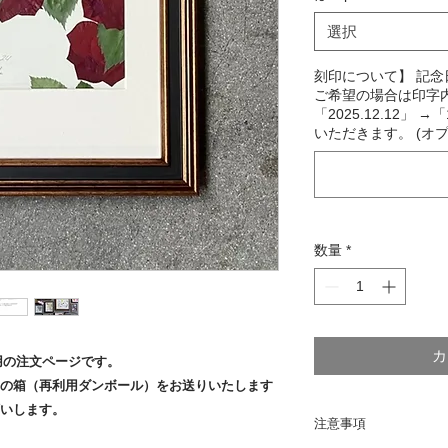
選択
刻印について】 記
ご希望の場合は印字内
「2025.12.12」 →
いただきます。 (オプ
数量
*
カ
用の注文ページです。
用の箱（再利用ダンボール）をお送りいたします
いします。
注意事項