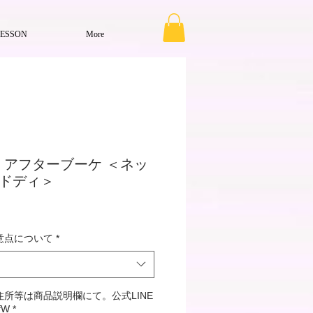
LESSON
More
》アフターブーケ ＜ネッ
i ドディ＞
意点について
*
所等は商品説明欄にて。公式LINE
9fW
*