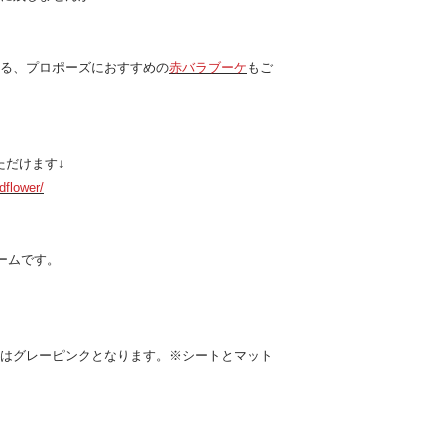
了承いただき、ご購
詳細は返金ポリシー
る、プロポーズにおすすめの
赤バラブーケ
もご
いただけます↓
dflower/
レームです。
はグレーピンクとなります。※シートとマット