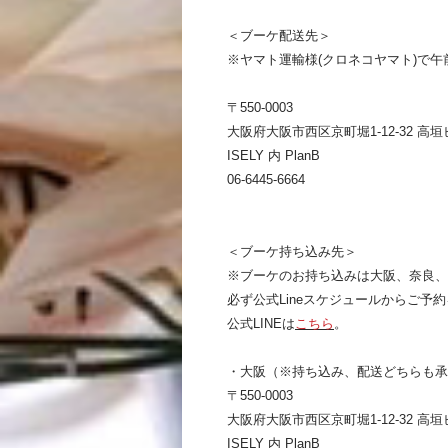
＜ブーケ配送先＞
※ヤマト運輸様(クロネコヤマト)で午
〒550-0003
大阪府大阪市西区京町堀1-12-32 高垣
ISELY 内 PlanB
06-6445-6664
＜ブーケ持ち込み先＞
※ブーケのお持ち込みは大阪、奈良、
必ず公式Lineスケジュールからご予
公式LINEは
こちら
。
・大阪（※持ち込み、配送どちらも
〒550-0003
大阪府大阪市西区京町堀1-12-32 高垣
ISELY 内 PlanB