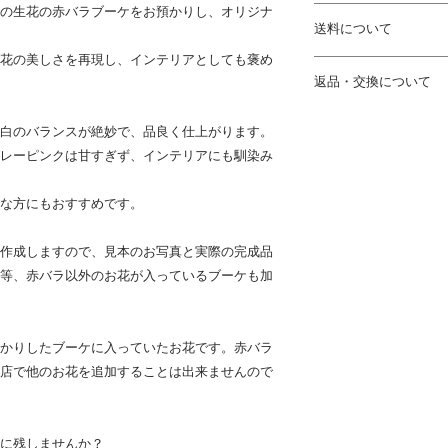
の生花の赤バラブーケをお預かりし、オリジナ
※お客様のご覧いた
送料について
っては、実物とは見
ご了承ください。
花の美しさを再現し、インテリアとしても褒め
通常配送料について
返品・交換について
ご注文いただいた商
※既製品以外は、ひ
ます。（配送料金は
め、ボリュームや材
【アフターブーケ】
イズにより異なりま
白のバランスが絶妙で、品良く仕上がります。
了承ください。
約6か月に渡ってお
レーピンクは甘すぎず、インテリアにも馴染み
いただく特殊な商品
その他注意事項
※表記のサイズはあ
返金を承ることがで
商品によって別途追
な方にもおすすめです。
で、ご了承ください
【花瓶・鉢物】
ガラス花瓶や鉢物な
作成しますので、見本のお写真と実際の完成品
返品を受け付けてお
等、赤バラ以外のお花が入っているブーケも加
商品到着から2日以
す。
送料は着払いにてお
かりしたブーケに入っていたお花です。赤バラ
【植物・生花・ドラ
店で他のお花を追加することは出来ませんので
オリジナルで制作の
都合による交換、返
葉のつき方や大きさ
に残しませんか？