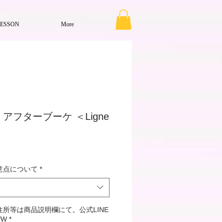
LESSON
More
アフターブーケ ＜Ligne
意点について
*
所等は商品説明欄にて。公式LINE
9fW
*