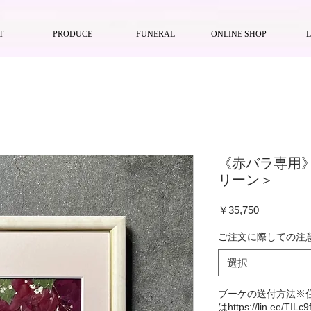
T
PRODUCE
FUNERAL
ONLINE SHOP
《赤バラ専用》
リーン＞
価
￥35,750
格
ご注文に際しての注
選択
ブーケの送付方法※住
はhttps://lin.ee/TILc