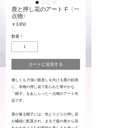
鹿と押し花のアート F〈一
点物〉
価
￥3,850
格
数量
*
カートに追加する
優しくも力強い眼差しを向ける鹿の絵画
に、本物の押し花で彩られた華やかな
「帽子」をあしらった一点物のアート作
品です。
鹿が被る帽子には、色とりどりの押し花
が繊細に配置され、まるで森の奥から現
れたかのような幻想的な美しさを放って