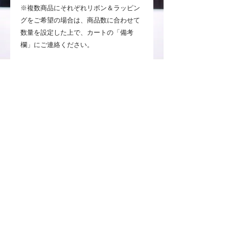
※複数商品にそれぞれリボン＆ラッピン
グをご希望の場合は、商品数に合わせて
数量を設定した上で、カートの「備考
欄」にご連絡ください。
事前にご確認ください
・鹿の絵画部分は原画ではなく、コピー
商品となります。
・自然の押し花を使用しているため、時
間の経過とともに花の色がゆっくりと変
化する場合がございます。裏面には乾燥
剤を貼付し、急激な色の変化を抑える工
夫をしておりますが、直射日光や湿気の
多い場所を避けて飾っていただくことを
お勧めします。
・お客様のご使用頂いているパソコンや
携帯電話のモニターによって、実物とは
見え方が変わる場合がございますのでご
了承ください。