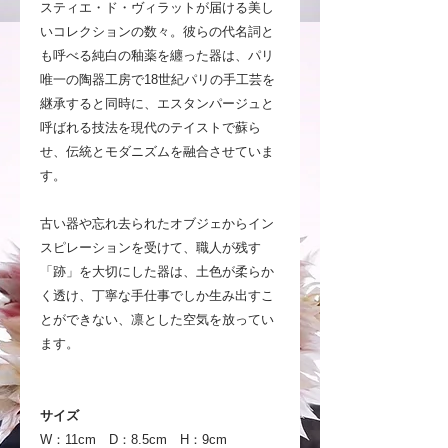
スティエ・ド・ヴィラットが届ける美し
いコレクションの数々。彼らの代名詞と
も呼べる純白の釉薬を纏った器は、パリ
唯一の陶器工房で18世紀パリの手工芸を
継承すると同時に、エスタンパージュと
呼ばれる技法を現代のテイストで蘇ら
せ、伝統とモダニズムを融合させていま
す。
古い器や忘れ去られたオブジェからイン
スピレーションを受けて、職人が残す
「跡」を大切にした器は、土色が柔らか
く透け、丁寧な手仕事でしか生み出すこ
とができない、凛とした空気を放ってい
ます。
サイズ
W：11cm D：8.5cm H：9cm