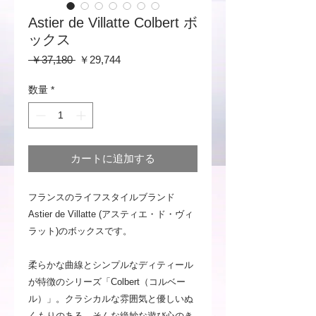
Astier de Villatte Colbert ボ
ックス
通
セ
 ￥37,180 
￥29,744
常
ー
価
ル
数量
*
格
価
格
カートに追加する
フランスのライフスタイルブランド
Astier de Villatte (アスティエ・ド・ヴィ
ラット)のボックスです。
柔らかな曲線とシンプルなディティール
が特徴のシリーズ「Colbert（コルベー
ル）」。クラシカルな雰囲気と優しいぬ
くもりのある、そんな絶妙な遊び心のき