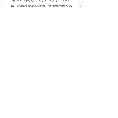
為、掲載画像のお品物と雰囲気の異なる
点もございますが、このような特徴や品
質を理由とした返品・交換はお受け致し
かねます事、ご了承願います。
・電子レンジ、オーブンでの使用はお避
けください。急激な温度変化は、貫入
（ひび割れ）、破損の原因となります。
・手洗いをお勧めしますが、食洗機を使
用する場合は、釉薬に影響を与えないよ
う水温55℃以下で洗ってください。
・食洗機の洗剤は、無リン洗剤をご使用
ください。
・手洗いをする場合はやわらかいスポン
ジと食器用洗剤で洗ってください。固い