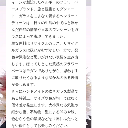
ィーンが創設したベルギーのフラワーベ
ースブランド。旅と読書とモダンアー
ト、ガラスをこよなく愛するヘンリー・
ディーンは、日々の生活の中でふと浮か
んだ自然の情景や日常のワンシーンをガ
ラスによって表現してきました。
主な原料はリサイクルガラス。リサイク
ルガラスは扱いがむずかしい一方で、発
色や気泡など思いがけない表情を生み出
します。ぽってりとした質感のフラワー
ベースはモダンでありながら、思わず手
に取りたくなるような温かみのある表情
が楽しめます。
さらにハンドメイドの吹きガラス製品で
ある特質上、サイズや色が均一ではなく
個体差が発生します。大小異なる気泡や
細かな傷、不純物、型による凹みや線、
色むらや色の濃淡などを世界にふたつと
ない個性としてお楽しみください。