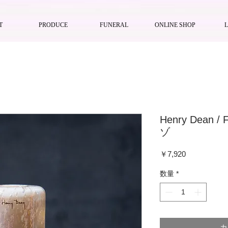
T
PRODUCE
FUNERAL
ONLINE SHOP
Henry Dean /
ゾ
価
￥7,920
格
数量
*
カ