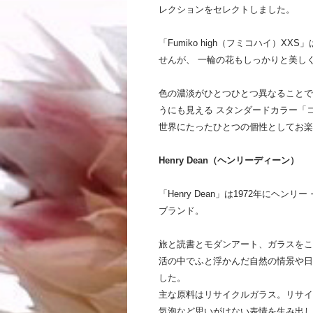
レクションをセレクトしました。
「Fumiko high（フミコハイ）X
せんが、 一輪の花もしっかりと美し
色の濃淡がひとつひとつ異なることで
うにも見える スタンダードカラー「
世界にたったひとつの個性としてお楽
Henry Dean（ヘンリーディーン）
「Henry Dean」は1972年に
ブランド。
旅と読書とモダンアート、ガラスをこ
活の中でふと浮かんだ自然の情景や日
した。
主な原料はリサイクルガラス。リサイ
気泡など思いがけない表情を生み出し