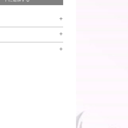
だいているPCやスマートフォンによ
え方が異なる場合がございますので
品は、1配送ごとに配送料がかかり
とつひとつ手作りで製作しているた
、お届け先のエリアや商品の梱包サ
料に多少の個体差がありますのでご
す。）
花の乾燥・制作、完成までをさせて
となっておりますので完成後の返品
くまで目安となります。
きません。
加料金がかかる場合もございますの
。
どお届けした際の破損などは交換、
ります。
内にメールにてご連絡をお願いしま
送りください。