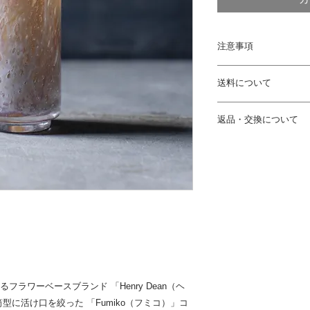
注意事項
※お客様のご覧いた
送料について
っては、実物とは見
ご了承ください。
通常配送料について
返品・交換について
ご注文いただいた商
※既製品以外は、ひ
ます。（配送料金は
め、ボリュームや材
アフターブーケ
イズにより異なりま
了承ください。
約6か月に渡ってお
いただく特殊な商品
その他注意事項
※表記のサイズはあ
返金を承ることがで
商品によって別途追
で、ご了承ください
花瓶・鉢物
ガラス花瓶や鉢物な
返品を受け付けてお
。
商品到着から2日以
す。
ラワーベースブランド 「Henry Dean（ヘ
送料は着払いにてお
型に活け口を絞った 「Fumiko（フミコ）」コ