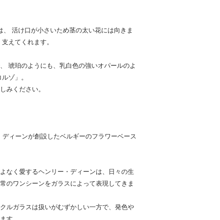
植物・生花・ドライ
オリジナルで制作の
都合による交換、返
XS」は、 活け口が小さいため茎の太い花には向きま
葉のつき方や大きさ
く支えてくれます。
了承いただき、ご購
、 琥珀のようにも、乳白色の強いオパールのよ
詳細は返金ポリシー
コルゾ」。
しみください。
ヘンリー・ディーンが創設したベルギーのフラワーベース
よなく愛するヘンリー・ディーンは、日々の生
常のワンシーンをガラスによって表現してきま
クルガラスは扱いがむずかしい一方で、発色や
ます。