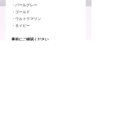
・パールグレー
・ゴールド
・ウルトラマリン
・ネイビー
事前にご確認ください
・お客様のご使用頂いているパソコンや
携帯電話のモニターによって、実物とは
見え方が変わる場合がございますのでご
了承ください。
・現在ご用意しているカラーでの販売と
なります。公式サイトの表記と異なる場
合がございます。
注意事項
※お客様のご覧いただいているPCや
送料について
スマートフォンによっては、実物とは