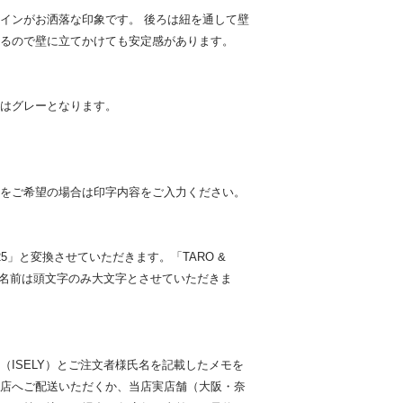
インがお洒落な印象です。 後ろは紐を通して壁
るので壁に立てかけても安定感があります。
はグレーとなります。
字をご希望の場合は印字内容をご入力ください。
er 2025」と変換させていただきます。「TARO &
ko」とお名前は頭文字のみ大文字とさせていただきま
（ISELY）とご注文者様氏名を記載したメモを
店へご配送いただくか、当店実店舗（大阪・奈