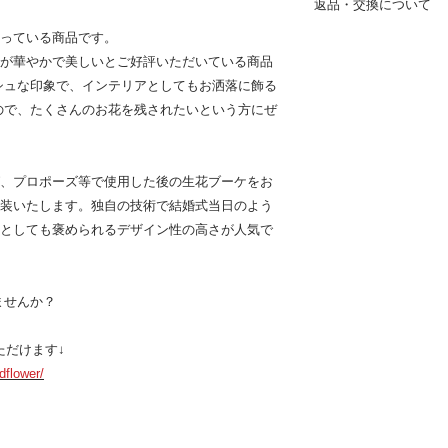
返品・交換について
ご注文いただいた商
ます。（配送料金は
っている商品です。
【アフターブーケ】
イズにより異なりま
が華やかで美しいとご好評いただいている商品
長期に渡りお花の乾
く特殊な商品の為、
シュな印象で、インテリアとしてもお洒落に飾る
その他注意事項
ません。
ので、たくさんのお花を残されたいという方にぜ
商品によって別途追
で、ご了承ください
【花瓶・鉢物】
ガラス花瓶や鉢物な
、プロポーズ等で使用した後の生花ブーケをお
返品を受け付けてお
装いたします。独自の技術で結婚式当日のよう
商品到着から2日以
としても褒められるデザイン性の高さが人気で
す。
送料は着払いにてお
【植物・生花・ドラ
ませんか？
オリジナルで制作の
都合による交換、返
いただけます↓
葉のつき方や大きさ
dflower/
了承いただき、ご購
詳細は返金ポリシー