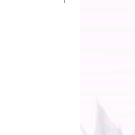
品は、1配送ごとに配送料がかかり
、お届け先のエリアや商品の梱包サ
す。）
燥、制作、完成までをさせていただ
ご注文後のキャンセル・返金は承れ
加料金がかかる場合もございますの
。
どお届けした際の破損などは交換、
ります。
内にメールにてご連絡をお願いしま
送りください。
イフラワー・アートフラワー】
ドライフラワーブーケなどはお客様
金は受け付けておりません。植物は
にはばらつきがございます。予めご
入をお願いします。
をご確認ください。