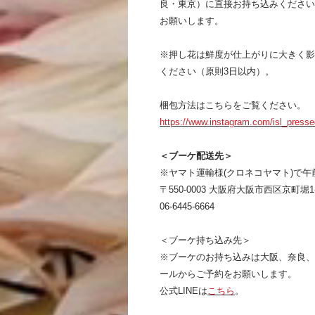
良・東京）に直接お持ち込みください
お願いします。
※押し花は鮮度が仕上がりに大きく影
ください（原則3日以内）。
梱包方法はこちらをご覧ください。
https://www.instagram.com/isl_presse
＜ブーケ配送先＞
※ヤマト運輸様(クロネコヤマト)で午
〒550-0003 大阪府大阪市西区京町堀1-12
06-6445-6664
＜ブーケ持ち込み先＞
※ブーケのお持ち込みは大阪、奈良、
ールからご予約をお願いします。
公式LINEは
こちら
。