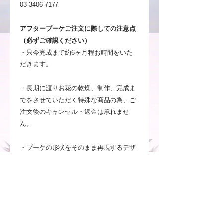
03-3406-7177
アフターブーケご注文に際しての注意点
（必ずご確認ください）
・只今完成まで約6ヶ月程お時間をいた
だきます。
・長期に渡りお花の乾燥、制作、完成ま
でをさせていただく特殊な商品の為、ご
注文後のキャンセル・返金は承れませ
ん。
・ブーケの形状をそのまま再現するデザ
インではなく、ブーケに使用したお花を
使用したアーティスティックな表現の押
し花額です。
・お客様のご覧いただいているPCやスマ
ートフォンによっては、実物とは見え方