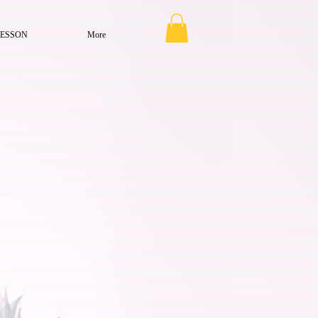
LESSON
More