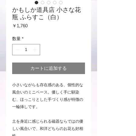
かもしか道具店 小さな花
瓶 ふらすこ（白）
価
￥1,760
格
数量
*
カートに追加する
小さいながらも存在感のある、個性的な
風合いのミニベース。優しく手に馴染
む、ほっこりとした手づくり感が特徴の
一輪挿しです。
土を身近に感じられる磁器ならではの優
しい風合いで、和洋どちらのお花も好相
性。