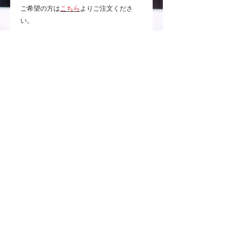
ご希望の方は
こちら
よりご注文くださ
い。
リボン＆ラッピング
リボン＆ラッピングをご希望の方は
こち
ら
よりご注文ください。
※複数商品にそれぞれリボン＆ラッピン
グをご希望の場合は、商品数に合わせて
数量を設定した上で、カートの「注文メ
モ」(自由記入欄)にご連絡ください。
事前にご確認ください
・お客様がご使用されているPCや携帯の
モニターによって、実物とは見え方が変
わる場合がございますのでご了承くださ
い。
・お取り寄せ商品のため、在庫状況・納
期を確認してご連絡差し上げます。