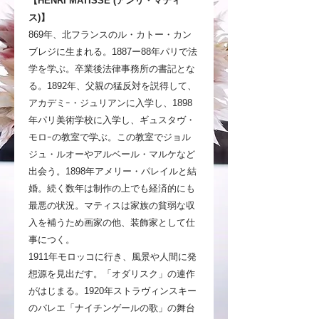
【HENRI MATISSE (アンリ・マティ
ス)】
869年、北フランスのル・カトー・カン
ブレジに生まれる。1887ー88年パリで法
学を学ぶ。卒業後法律事務所の書記とな
る。1892年、父親の猛反対を説得して、
アカデミｰ・ジュリアンに入学し、1898
年パリ美術学校に入学し、ギュスタヴ・
モロｰの教室で学ぶ。この教室でジョル
ジュ・ルオーやアルベール・マルケなど
出会う。1898年アメリー・パレイルと結
婚。続く数年は制作の上でも経済的にも
最悪の状況。マティスは家族の貧弱な収
入を補うため画家の他、装飾家として仕
事につく。
1911年モロッコに行き、風景や人間に発
想源を見出だす。「オダリスク」の連作
がはじまる。1920年ストラヴィンスキー
のバレエ「ナイチンゲールの歌」の舞台