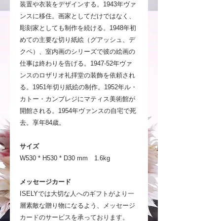
装置や衣装をデザインする。1943年ヴァ
ンスに移住。画家としてだけではなく、
彫刻家としても制作を続ける。1948年初
めての主要な切り紙絵（グアッシュ、デ
クペ）、室内画のシリーズで彼の絵画の
仕事は終わりを告げる。1947-52年ヴァ
ンスのロザリオ礼拝堂の装飾を依頼され
る。1951年切り紙絵の制作。1952年ル・
カトー・カンブレジにマティス美術館が
開館される。1954年ヴァンスの自宅で死
去。享年84歳。
サイズ
W530 * H530 * D30 mm 1.6kg
メッセージカード
ISELYでは大切な人へのギフトがより一
層素敵な贈り物になるよう、メッセージ
カードのサービスを承っております。