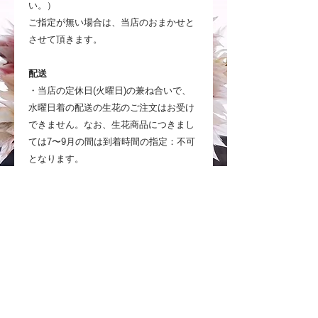
い。）
ご指定が無い場合は、当店のおまかせと
させて頂きます。
配送
・当店の定休日(火曜日)の兼ね合いで、
水曜日着の配送の生花のご注文はお受け
できません。なお、生花商品につきまし
ては7〜9月の間は到着時間の指定：不可
となります。
・7月〜9月につきまして、お花の鮮度を
保つため生花の商品はクール便での発送
とさせていただきます。商品代に通常配
送料＋クール便料金を上乗せした金額で
のご提供となりますので、何卒ご理解ご
了承願います。
また、大阪から配送に2日以上かかる地
域へは、生花の配送をお受けできかねま
すのでご了承ください。（北海道・青森