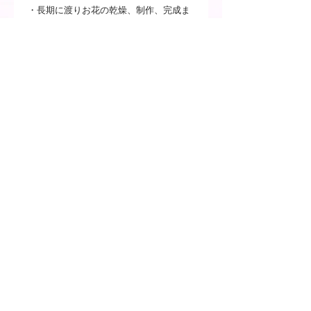
・長期に渡りお花の乾燥、制作、完成ま
でをさせていただく特殊な商品の為、ご
注文後のキャンセル・返金は承れませ
ん。
・ブーケの形状をそのまま再現するデザ
インではなく、ブーケに使用したお花を
使用したアーティスティックな表現の押
し花額です。
・お客様のご覧いただいているPCやスマ
ートフォンによっては、実物とは見え方
が異なる場合がございますのでご了承く
ださい。
・既製品以外は、ひとつひとつ手作りで
製作しているため、ボリュームや材料に
多少の個体差がありますのでご了承くだ
さい。