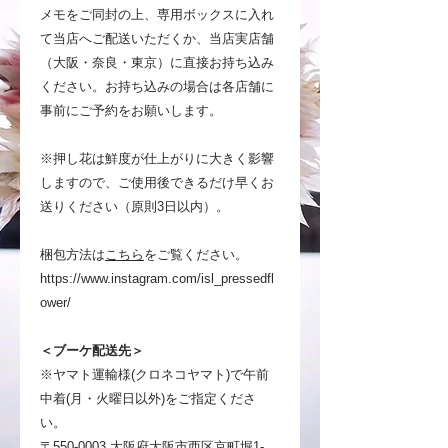
メモをご同封の上、専用ボックスに入れ
て当店へご配送いただくか、当店実店舗
（大阪・奈良・東京）に直接お持ち込み
ください。お持ち込みの場合は各店舗に
事前にご予約をお願いします。
※押し花は鮮度が仕上がりに大きく影響
しますので、ご使用後できるだけ早くお
送りください（原則3日以内）。
梱包方法は
こちら
をご覧ください。
https://www.instagram.com/isl_pressedfl
ower/
＜ブーケ配送先＞
※ヤマト運輸様(クロネコヤマト)で午前
中着(月・火曜日以外)をご指定くださ
い。
〒550-0003 大阪府大阪市西区京町堀1-